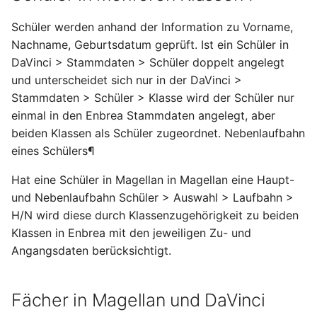
Lernfeldunterricht
Schüler werden anhand der Information zu Vorname,
Gruppenteilungen
Nachname, Geburtsdatum geprüft. Ist ein Schüler in
DaVinci > Stammdaten > Schüler doppelt angelegt
Klasse teilt sich und die
und unterscheidet sich nur in der DaVinci >
Gruppen haben
Stammdaten > Schüler > Klasse wird der Schüler nur
unterscheidliche Fächer
einmal in den Enbrea Stammdaten angelegt, aber
beiden Klassen als Schüler zugeordnet. Nebenlaufbahn
Klasse teilt sich und die
eines Schülers¶
Gruppen haben das
gleiche Fach aber bei
Hat eine Schüler in Magellan in Magellan eine Haupt-
anderen Lehrkräften
und Nebenlaufbahn Schüler > Auswahl > Laufbahn >
H/N wird diese durch Klassenzugehörigkeit zu beiden
Klasse teilt sich und die
Klassen in Enbrea mit den jeweiligen Zu- und
Gruppen haben das
Angangsdaten berücksichtigt.
gleiche Fach bei der
gleichen Lehrkraft aber
zu unterschiedliche
Fächer in Magellan und DaVinci
Zeiten