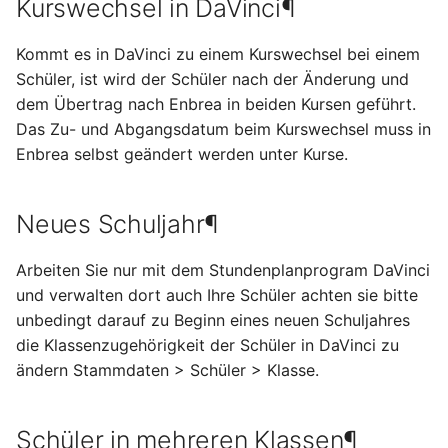
Kurswechsel in DaVinci¶
Geänderter Stundenplan
Kommt es in DaVinci zu einem Kurswechsel bei einem
Neues Schuljahr Schüler
Schüler, ist wird der Schüler nach der Änderung und
nur in DaVinci
dem Übertrag nach Enbrea in beiden Kursen geführt.
Das Zu- und Abgangsdatum beim Kurswechsel muss in
Schüler in mehreren
Enbrea selbst geändert werden unter Kurse.
Klassen
Magellan
Neues Schuljahr¶
Nebenlaufbahn eines
Arbeiten Sie nur mit dem Stundenplanprogram DaVinci
Schülers
und verwalten dort auch Ihre Schüler achten sie bitte
unbedingt darauf zu Beginn eines neuen Schuljahres
Besonderheiten
die Klassenzugehörigkeit der Schüler in DaVinci zu
ändern Stammdaten > Schüler > Klasse.
Unterscheidung Grund-
und Leistungskurse
Schüler in mehreren Klassen¶