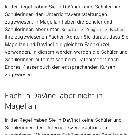
In der Regel haben Sie in DaVinci keine Schüler und
Unterricht in einem Fach
Schülerinnen den Unterrichtsveranstaltungen
wird von
zugewiesen. In Magellan haben die Schüler und
unterschiedlichen
Schülerinnen aber unter
Schüler > Zeugnis > Fächer
Lehrkräften unterrichtet
ihre zugewiesenen Fächer. Achten Sie darauf, dass Sie
Magellan und DaVinci die gleichen Fachkürzel
Schüler werden in der
verwenden. In diesem werden werden die Schüler und
Schule unterrichtet aber
Schülerinnen automatisch beim Datenimport nach
nicht in der
Enbrea Klassenbuch den entsprechenden Kursen
Schulverwaltung geführt
zugewiesen.
Fach in DaVinci aber nicht in
Magellan
In der Regel haben Sie in DaVinci keine Schüler und
Schülerinnen den Unterrichtsveranstaltungen