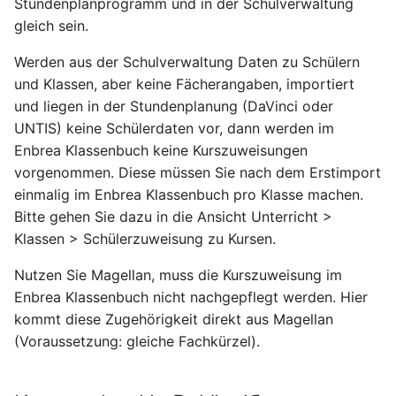
Stundenplanprogramm und in der Schulverwaltung
Export
Windows 64 bit
gleich sein.
Geblockte Veranstaltungen
Schlüsselverzeichnisse
Personalisieren von
aus DaVinci
Werden aus der Schulverwaltung Daten zu Schülern
hinter Feldern
Zeugnisbemerkungen
und Klassen, aber keine Fächerangaben, importiert
Planwechsel in DaVinci
und liegen in der Stundenplanung (DaVinci oder
Tastaturkürzel
Sorgeberechtigte und
UNTIS) keine Schülerdaten vor, dann werden im
Nebenschüler
Berfistung von
Enbrea Klassenbuch keine Kurszuweisungen
Veranstaltungen in DaVinci
vorgenommen. Diese müssen Sie nach dem Erstimport
Sortierung oder
einmalig im Enbrea Klassenbuch pro Klasse machen.
Gruppierung
DaVinci
Bitte gehen Sie dazu in die Ansicht Unterricht >
Klassen > Schülerzuweisung zu Kursen.
Standarddrucker für CR-
Arbeit in der Gymnasialen
Nutzen Sie Magellan, muss die Kurszuweisung im
Berichte
Oberstufe Daten zu den
Enbrea Klassenbuch nicht nachgepflegt werden. Hier
Schülern werden in
Vor- und Nachname in
kommt diese Zugehörigkeit direkt aus Magellan
DaVinci erfasst
Berichten
(Voraussetzung: gleiche Fachkürzel).
Kurswechsel in DaVinci